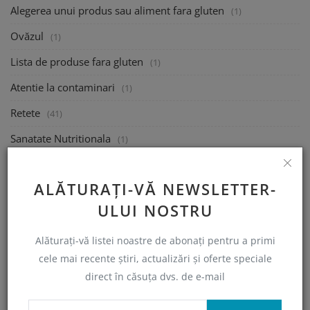
Alegerea unui produs sau aliment fara gluten
(1)
Ovăzul
(1)
Lista de produse fara gluten
(1)
Atentie la contaminari
(1)
Retete
(41)
Sanatate Nutritionala
(1)
Sanatate Psihologica
(1)
ALĂTURAȚI-VĂ NEWSLETTER-
Mananca la Restaurant
(1)
ULUI NOSTRU
Calatoreste
(1)
Alăturați-vă listei noastre de abonați pentru a primi
Ajutor financiar Guvernamental
(1)
cele mai recente știri, actualizări și oferte speciale
Semnalați un produs sau restaurant non-conform
(0)
direct în căsuța dvs. de e-mail
Indrumare
(2)