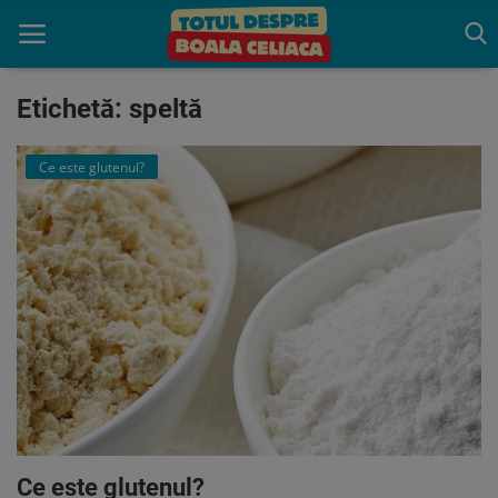
Etichetă: speltă
Acasă
Ce este glutenul?
Boala celiaca
Consultație
Programează o Consultatie
gratuită
Trăiește fără Gluten
Indrumare
Produse benefice
Ce este glutenul?