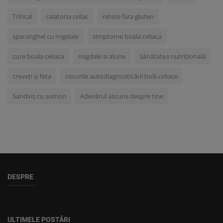
Tritical
calatoria celiac
retete fara gluten
sparanghel cu migdale
simptome boala celiaca
cure boala celiaca
migdale si alune
Sănătatea nutrițională
creveți și feta
riscurile autodiagnosticării bolii celiace
Sandviș cu somon
Adevărul ascuns despre tine
DESPRE
ULTIMELE POSTĂRI