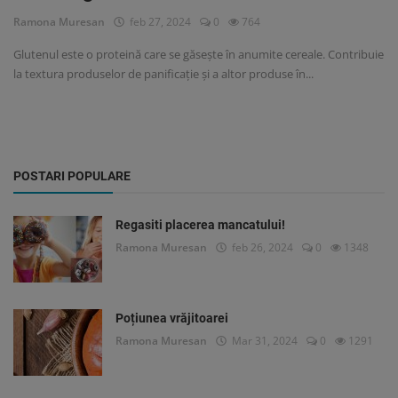
Ramona Muresan
feb 27, 2024
0
764
Glutenul este o proteină care se găsește în anumite cereale. Contribuie
la textura produselor de panificație și a altor produse în...
POSTARI POPULARE
Regasiti placerea mancatului!
Ramona Muresan
feb 26, 2024
0
1348
Poțiunea vrăjitoarei
Ramona Muresan
Mar 31, 2024
0
1291