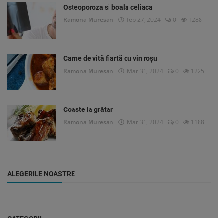
Osteoporoza si boala celiaca
Ramona Muresan
feb 27, 2024
0
1288
Carne de vită fiartă cu vin roșu
Ramona Muresan
Mar 31, 2024
0
1225
Coaste la grătar
Ramona Muresan
Mar 31, 2024
0
1188
ALEGERILE NOASTRE