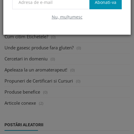
Abonati-va
Webinarii si informatii utile
(2)
Caut un Nutritionist!
(0)
Nu, mulțumesc
Traiesc cu o persoana celiaca!
(0)
Cum citim Etichetele?
(0)
Unde gasesc produse fara gluten?
(0)
Cercetari in domeniu
(0)
Apeleaza la un aromaterapeut!
(0)
Propuneri de Certificari si Cursuri
(0)
Produse benefice
(0)
Articole conexe
(2)
POSTĂRI ALEATORII