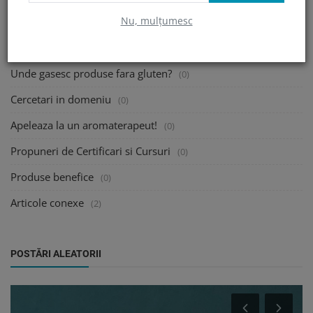
Nu, mulțumesc
Traiesc cu o persoana celiaca!
(0)
Cum citim Etichetele?
(0)
Unde gasesc produse fara gluten?
(0)
Cercetari in domeniu
(0)
Apeleaza la un aromaterapeut!
(0)
Propuneri de Certificari si Cursuri
(0)
Produse benefice
(0)
Articole conexe
(2)
POSTĂRI ALEATORII