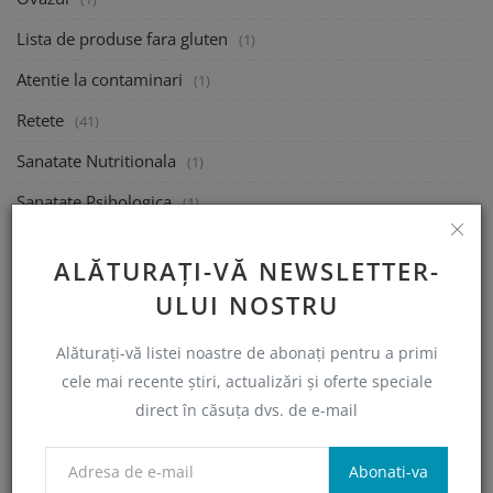
Lista de produse fara gluten
(1)
Atentie la contaminari
(1)
Retete
(41)
Sanatate Nutritionala
(1)
Sanatate Psihologica
(1)
Mananca la Restaurant
(1)
ALĂTURAȚI-VĂ NEWSLETTER-
Calatoreste
(1)
ULUI NOSTRU
Ajutor financiar Guvernamental
(1)
Alăturați-vă listei noastre de abonați pentru a primi
Semnalați un produs sau restaurant non-conform
(0)
cele mai recente știri, actualizări și oferte speciale
Indrumare
(2)
direct în căsuța dvs. de e-mail
Webinarii si informatii utile
(2)
Abonati-va
Caut un Nutritionist!
(0)