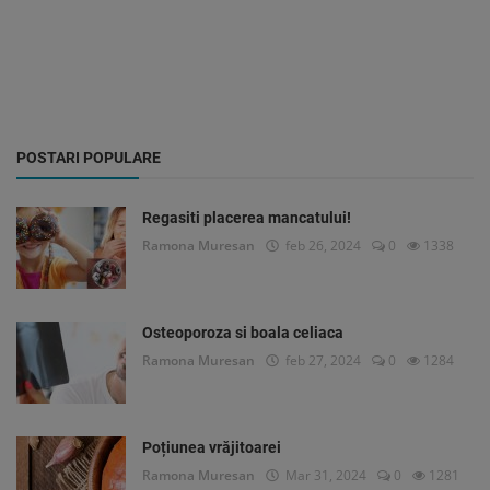
POSTARI POPULARE
Regasiti placerea mancatului!
Ramona Muresan
feb 26, 2024
0
1338
Osteoporoza si boala celiaca
Ramona Muresan
feb 27, 2024
0
1284
Poțiunea vrăjitoarei
Ramona Muresan
Mar 31, 2024
0
1281