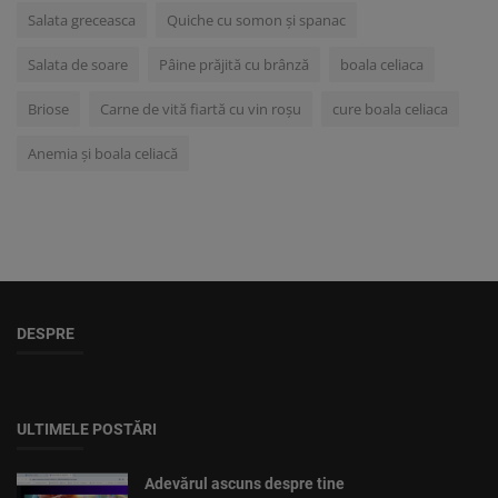
Salata greceasca
Quiche cu somon și spanac
Salata de soare
Pâine prăjită cu brânză
boala celiaca
Briose
Carne de vită fiartă cu vin roșu
cure boala celiaca
Anemia și boala celiacă
DESPRE
ULTIMELE POSTĂRI
Adevărul ascuns despre tine