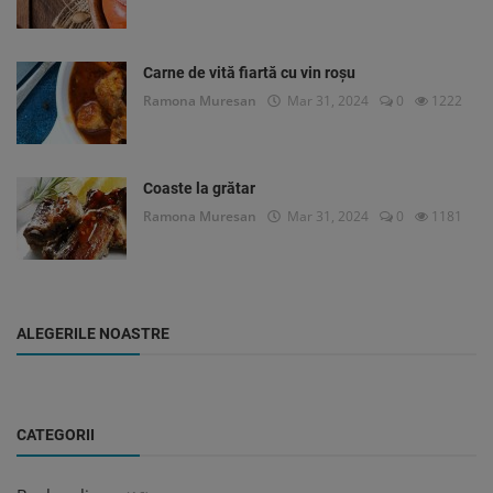
Carne de vită fiartă cu vin roșu
Ramona Muresan
Mar 31, 2024
0
1222
Coaste la grătar
Ramona Muresan
Mar 31, 2024
0
1181
ALEGERILE NOASTRE
CATEGORII