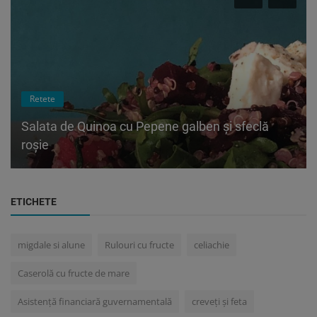
Retete
Salata de Quinoa cu Pepene galben și sfeclă
roșie
ETICHETE
migdale si alune
Rulouri cu fructe
celiachie
Caserolă cu fructe de mare
Asistență financiară guvernamentală
creveți și feta