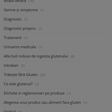
Boala celiaca
(16)
Semne și simptome
(1)
Diagnostic
(1)
Diagnostic propriu
(1)
Tratament
(1)
Urmarire medicala
(1)
Alte boli induse de ingestia glutenului
(8)
Intrebari
(2)
Trăiește fără Gluten
(52)
Ce este glutenul?
(1)
Etichete si reglementari pe produse
(1)
Alegerea unui produs sau aliment fara gluten
(1)
Ovăzul
(1)