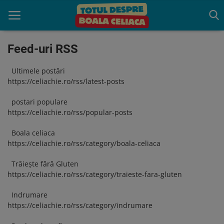
Feed-uri RSS
Ultimele postări
Acasă
https://celiachie.ro/rss/latest-posts
Boala celiaca
postari populare
https://celiachie.ro/rss/popular-posts
Consultație
Boala celiaca
Programează o Consultatie
https://celiachie.ro/rss/category/boala-celiaca
gratuită
Trăiește fără Gluten
Trăiește fără Gluten
https://celiachie.ro/rss/category/traieste-fara-gluten
Indrumare
Indrumare
https://celiachie.ro/rss/category/indrumare
Produse benefice