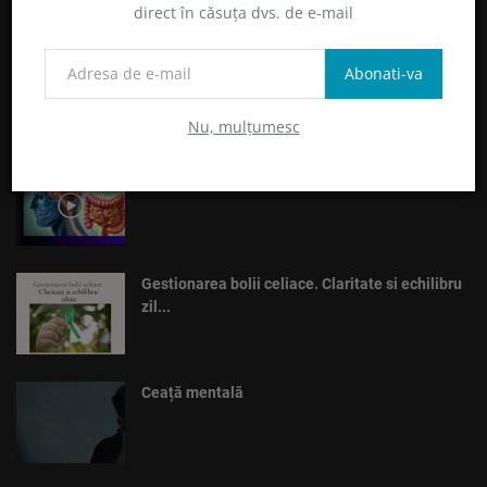
direct în căsuța dvs. de e-mail
DESPRE
Abonati-va
ULTIMELE POSTĂRI
Nu, mulțumesc
Adevărul ascuns despre tine
Gestionarea bolii celiace. Claritate si echilibru
zil...
Ceață mentală