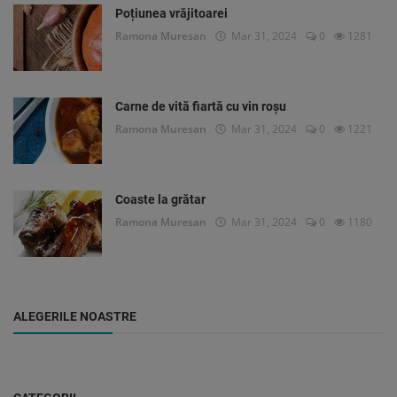
Poțiunea vrăjitoarei
Ramona Muresan
Mar 31, 2024
0
1281
Carne de vită fiartă cu vin roșu
Ramona Muresan
Mar 31, 2024
0
1221
Coaste la grătar
Ramona Muresan
Mar 31, 2024
0
1180
ALEGERILE NOASTRE