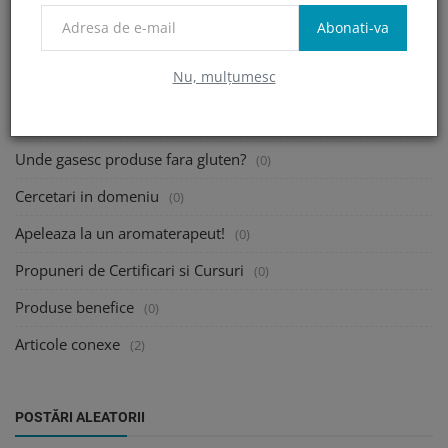
Webinarii si informatii utile
(2)
Abonati-va
Caut un Nutritionist!
(0)
Nu, mulțumesc
Traiesc cu o persoana celiaca!
(0)
Cum citim Etichetele?
(0)
Unde gasesc produse fara gluten?
(0)
Cercetari in domeniu
(0)
Apeleaza la un aromaterapeut!
(0)
Propuneri de Certificari si Cursuri
(0)
Produse benefice
(0)
Articole conexe
(2)
POSTĂRI ALEATORII