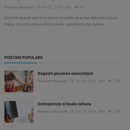
Ramona Muresan
feb 27, 2024
0
741
Această cereală este una dintre cerealele de evitat datorită riscului
ridicat de contaminare. Într-adevăr, este foarte des cultiva...
POSTARI POPULARE
Regasiti placerea mancatului!
Ramona Muresan
feb 26, 2024
0
1338
Osteoporoza si boala celiaca
Ramona Muresan
feb 27, 2024
0
1284