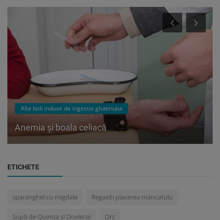
Alte boli induse de ingestia glutenului
Anemia și boala celiacă
ETICHETE
sparanghel cu migdale
Regasiti placerea mancatulu
Supă de Quinoa și Dovlecei
Orz