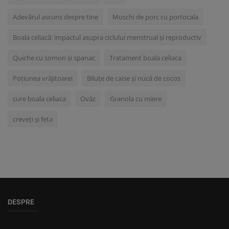
Adevărul ascuns despre tine
Muschi de porc cu portocala
Boala celiacă: impactul asupra ciclului menstrual și reproductiv
Quiche cu somon și spanac
Tratament boala celiaca
Poțiunea vrăjitoarei
Biluțe de caise și nucă de cocos
cure boala celiaca
Ovăz
Granola cu miere
creveți și feta
DESPRE