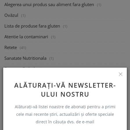
Alegerea unui produs sau aliment fara gluten
(1)
Ovăzul
(1)
Lista de produse fara gluten
(1)
Atentie la contaminari
(1)
Retete
(41)
Sanatate Nutritionala
(1)
Sanatate Psihologica
(1)
Mananca la Restaurant
(1)
ALĂTURAȚI-VĂ NEWSLETTER-
Calatoreste
(1)
ULUI NOSTRU
Ajutor financiar Guvernamental
(1)
Alăturați-vă listei noastre de abonați pentru a primi
Semnalați un produs sau restaurant non-conform
(0)
cele mai recente știri, actualizări și oferte speciale
direct în căsuța dvs. de e-mail
Indrumare
(2)