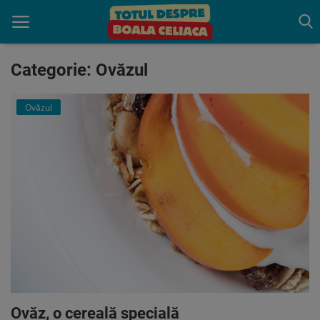
Categorie: Ovăzul
Acasă
Ovăzul
Boala celiaca
Consultație
Programează o Consultatie
gratuită
Trăiește fără Gluten
Indrumare
Produse benefice
Ovăz, o cereală specială