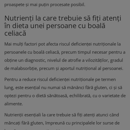
proaspete și mai puțin procesate posibil.
Nutrienți la care trebuie să fiți atenți
în dieta unei persoane cu boală
celiacă
Mai mulți factori pot afecta riscul deficienței nutriționale la
persoanele cu boală celiacă, precum timpul necesar pentru a
obține un diagnostic, nivelul de atrofie a vilozităților, gradul
de malabsorbție, precum și aportul nutrițional al persoanei.
Pentru a reduce riscul deficienței nutriționale pe termen
lung, este esențial nu numai să mănânci fără gluten, ci și să
optezi pentru o dietă sănătoasă, echilibrată, cu o varietate de
alimente.
Nutrienții esențiali la care trebuie să fiți atenți atunci când
mâncați fără gluten, împreună cu principalele lor surse de