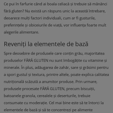
Ce pui în farfurie când ai boala celiacă și trebuie să mănânci
fără gluten? Nu există un răspuns unic la această întrebare,
deoarece mulți factori individuali, cum ar fi gusturile,
preferințele și obiceiurile de viață, vor influența foarte mult
alegerile alimentare.
Reveniți la elementele de bază
Spre deosebire de produsele care conțin grâu, majoritatea
produselor FĂRĂ GLUTEN nu sunt îmbogățite cu vitamine și
minerale. În plus, adăugarea de zahăr, sare și grăsimi pentru
a spori gustul și textura, printre altele, poate explica calitatea
nutrițională scăzută a anumitor produse. Prin urmare,
produsele procesate FĂRĂ GLUTEN, precum biscuiții,
batoanele granola, cerealele și deserturile, trebuie
consumate cu moderație. Cel mai bine este să te întorci la
elementele de bază și să te concentrezi pe alimente