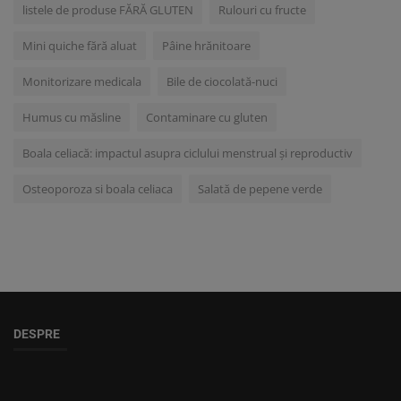
listele de produse FĂRĂ GLUTEN
Rulouri cu fructe
Mini quiche fără aluat
Pâine hrănitoare
Monitorizare medicala
Bile de ciocolată-nuci
Humus cu măsline
Contaminare cu gluten
Boala celiacă: impactul asupra ciclului menstrual și reproductiv
Osteoporoza si boala celiaca
Salată de pepene verde
DESPRE