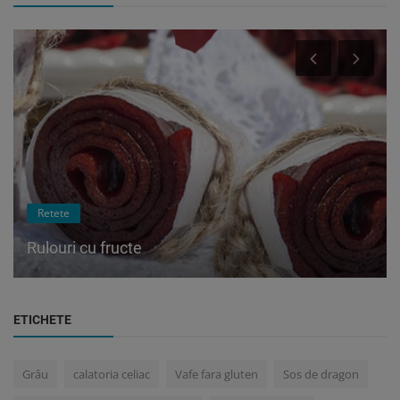
Retete
Rulouri cu fructe
ETICHETE
Grâu
calatoria celiac
Vafe fara gluten
Sos de dragon