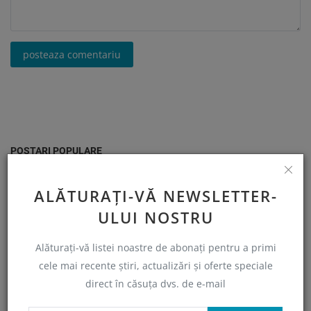
posteaza comentariu
POSTARI POPULARE
Regasiti placerea mancatului!
ALĂTURAȚI-VĂ NEWSLETTER-
Ramona Muresan
feb 26, 2024
0
1351
ULUI NOSTRU
Alăturați-vă listei noastre de abonați pentru a primi
Poțiunea vrăjitoarei
cele mai recente știri, actualizări și oferte speciale
Ramona Muresan
Mar 31, 2024
0
1293
direct în căsuța dvs. de e-mail