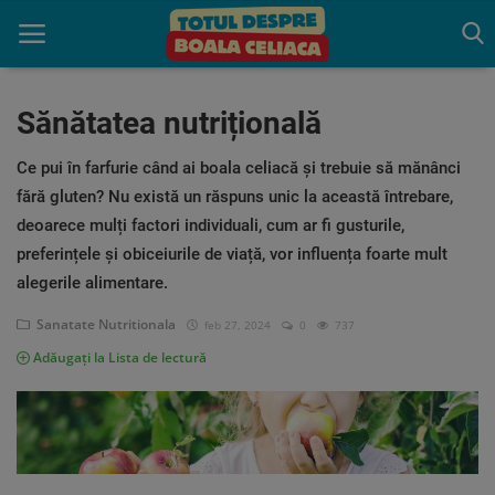
Sănătatea nutrițională
Acasă
Ce pui în farfurie când ai boala celiacă și trebuie să mănânci
fără gluten? Nu există un răspuns unic la această întrebare,
Boala celiaca
deoarece mulți factori individuali, cum ar fi gusturile,
preferințele și obiceiurile de viață, vor influența foarte mult
Consultație
alegerile alimentare.
Programează o Consultatie
Sanatate Nutritionala
gratuită
feb 27, 2024
0
737
Adăugați la Lista de lectură
Trăiește fără Gluten
Indrumare
Produse benefice