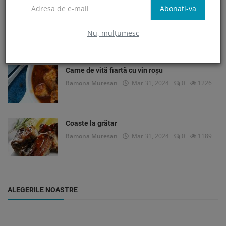
Abonati-va
Osteoporoza si boala celiaca
Ramona Muresan
feb 27, 2024
0
1290
Nu, mulțumesc
Carne de vită fiartă cu vin roșu
Ramona Muresan
Mar 31, 2024
0
1226
Coaste la grătar
Ramona Muresan
Mar 31, 2024
0
1189
ALEGERILE NOASTRE