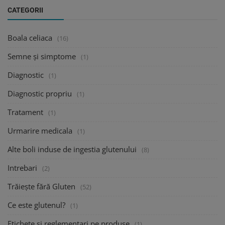
CATEGORII
Boala celiaca
(16)
Semne și simptome
(1)
Diagnostic
(1)
Diagnostic propriu
(1)
Tratament
(1)
Urmarire medicala
(1)
Alte boli induse de ingestia glutenului
(8)
Intrebari
(2)
Trăiește fără Gluten
(52)
Ce este glutenul?
(1)
Etichete si reglementari pe produse
(1)