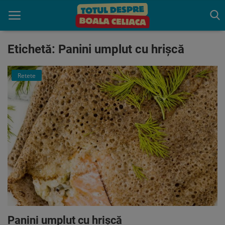
Etichetă: Panini umplut cu hrișcă
Acasă
Retete
Boala celiaca
Consultație
Programează o Consultatie
gratuită
Trăiește fără Gluten
Indrumare
Produse benefice
Panini umplut cu hrișcă