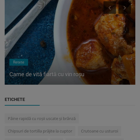
Retete
Carne de vită fiartă cu vin roșu
ETICHETE
Pâine rapidă cu roșii uscate și brânză
Chipsuri de tortilla prăjite la cuptor
Crutoane cu usturoi