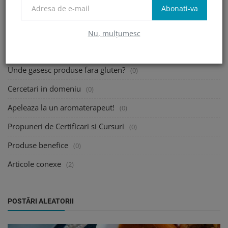
Abonati-va
Caut un Nutritionist!
(0)
Traiesc cu o persoana celiaca!
(0)
Nu, mulțumesc
Cum citim Etichetele?
(0)
Unde gasesc produse fara gluten?
(0)
Cercetari in domeniu
(0)
Apeleaza la un aromaterapeut!
(0)
Propuneri de Certificari si Cursuri
(0)
Produse benefice
(0)
Articole conexe
(2)
POSTĂRI ALEATORII