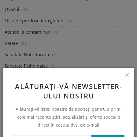
Ovăzul
(1)
Lista de produse fara gluten
(1)
Atentie la contaminari
(1)
Retete
(41)
Sanatate Nutritionala
(1)
Sanatate Psihologica
(1)
Mananca la Restaurant
(1)
ALĂTURAȚI-VĂ NEWSLETTER-
Calatoreste
(1)
ULUI NOSTRU
Ajutor financiar Guvernamental
(1)
Alăturați-vă listei noastre de abonați pentru a primi
Semnalați un produs sau restaurant non-conform
(0)
cele mai recente știri, actualizări și oferte speciale
Indrumare
(2)
direct în căsuța dvs. de e-mail
Webinarii si informatii utile
(2)