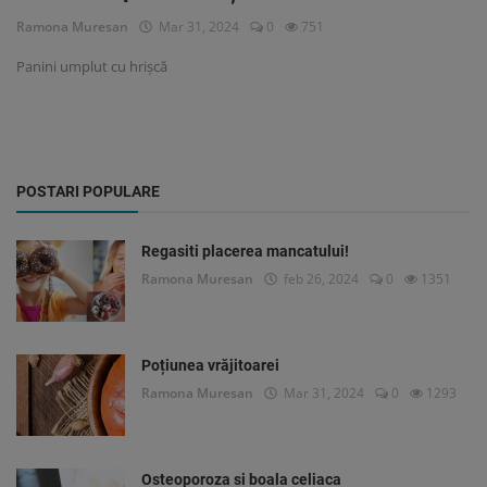
Ramona Muresan
Mar 31, 2024
0
751
Panini umplut cu hrișcă
POSTARI POPULARE
Regasiti placerea mancatului!
Ramona Muresan
feb 26, 2024
0
1351
Poțiunea vrăjitoarei
Ramona Muresan
Mar 31, 2024
0
1293
Osteoporoza si boala celiaca