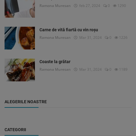
Ramona Muresan
feb 27, 2024
0
1290
Carne de vită fiartă cu vin roșu
Ramona Muresan
Mar 31, 2024
0
1226
Coaste la grătar
Ramona Muresan
Mar 31, 2024
0
1189
ALEGERILE NOASTRE
CATEGORII