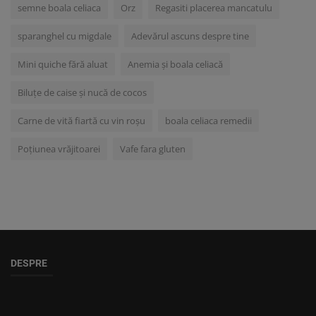
semne boala celiaca
Orz
Regasiti placerea mancatulu
sparanghel cu migdale
Adevărul ascuns despre tine
Mini quiche fără aluat
Anemia și boala celiacă
Biluțe de caise și nucă de cocos
Carne de vită fiartă cu vin roșu
boala celiaca remedii
Poțiunea vrăjitoarei
Vafe fara gluten
DESPRE