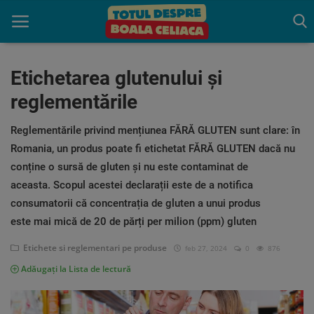
Etichetarea glutenului și
reglementările
Acasă
Reglementările privind mențiunea FĂRĂ GLUTEN sunt clare: în
Boala celiaca
Romania, un produs poate fi etichetat FĂRĂ GLUTEN dacă nu
Consultație
conține o sursă de gluten și nu este contaminat de
aceasta. Scopul acestei declarații este de a notifica
Programează o Consultatie
consumatorii că concentrația de gluten a unui produs
gratuită
este mai mică de 20 de părți per milion (ppm) gluten
Trăiește fără Gluten
Etichete si reglementari pe produse
feb 27, 2024
0
876
Indrumare
Adăugați la Lista de lectură
Produse benefice