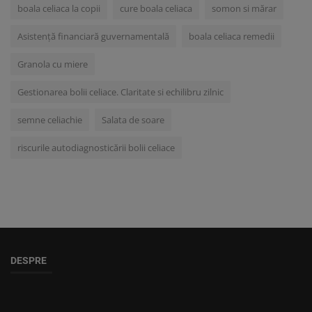
boala celiaca la copii
cure boala celiaca
somon si mărar
Asistență financiară guvernamentală
boala celiaca remedii
Granola cu miere
Gestionarea bolii celiace. Claritate si echilibru zilnic
semne celiachie
Salata de soare
riscurile autodiagnosticării bolii celiace
DESPRE