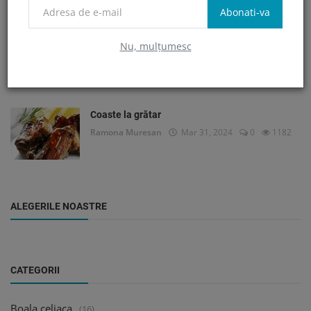
Abonati-va
Carne de vită fiartă cu vin roșu
Nu, mulțumesc
Ramona Muresan
Mar 31, 2024
0
1223
Coaste la grătar
Ramona Muresan
Mar 31, 2024
0
1182
ALEGERILE NOASTRE
CATEGORII
Boala celiaca
(16)