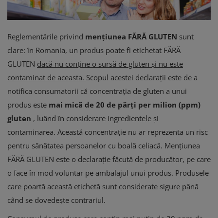
Reglementările privind
mențiunea FĂRĂ GLUTEN
sunt
clare: în Romania, un produs poate fi etichetat FĂRĂ
GLUTEN
dacă nu conține o sursă de gluten și nu este
contaminat de aceasta.
Scopul acestei declarații este de a
notifica consumatorii că concentrația de gluten a unui
produs este
mai mică de 20 de părți per milion (ppm)
gluten
, luând în considerare ingredientele și
contaminarea. Această concentrație nu ar reprezenta un risc
pentru sănătatea persoanelor cu boală celiacă.
Mențiunea
FĂRĂ GLUTEN este o declarație făcută de producător, pe care
o face în mod voluntar pe ambalajul unui produs. Produsele
care poartă această etichetă sunt considerate sigure până
când se dovedește contrariul.