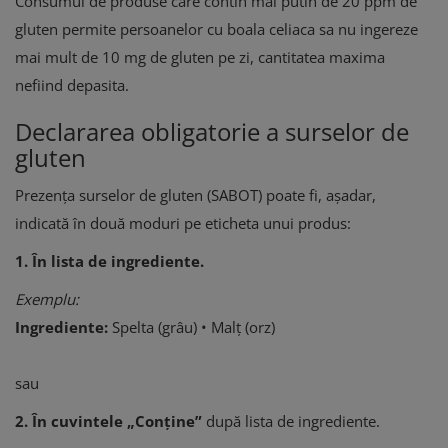
Consumul de produse care contin mai putin de 20 ppm de
gluten permite persoanelor cu boala celiaca sa nu ingereze
mai mult de 10 mg de gluten pe zi, cantitatea maxima
nefiind depasita.
Declararea obligatorie a surselor de
gluten
Prezența surselor de gluten (SABOT) poate fi, așadar,
indicată în două moduri pe eticheta unui produs:
1. În lista de ingrediente.
Exemplu:
Ingrediente:
Spelta (grâu) • Malț (orz)
sau
2. În cuvintele „Conține”
după lista de ingrediente.