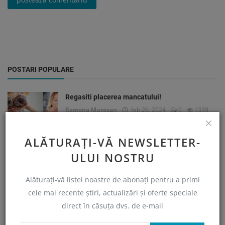
POSTARI POPULARE
Regasiti placerea mancatului!
Ramona Muresan
feb 26, 2024
0
1339
ALĂTURAȚI-VĂ NEWSLETTER-
Osteoporoza si boala celiaca
ULUI NOSTRU
Ramona Muresan
feb 27, 2024
0
1285
Alăturați-vă listei noastre de abonați pentru a primi
cele mai recente știri, actualizări și oferte speciale
Poțiunea vrăjitoarei
direct în căsuța dvs. de e-mail
Ramona Muresan
Mar 31, 2024
0
1283