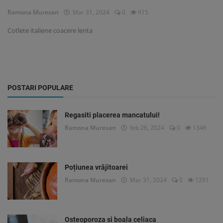
Ramona Muresan
Mar 31, 2024
0
915
Cotlete italiene coacere lenta
POSTARI POPULARE
Regasiti placerea mancatului!
Ramona Muresan
feb 26, 2024
0
1346
Poțiunea vrăjitoarei
Ramona Muresan
Mar 31, 2024
0
1291
Osteoporoza si boala celiaca