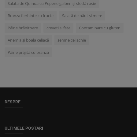
Salata de Quinoa cu Pepene galben și sfeclă roșie
Branza fierbinte cu fructe
Salată de năut și mere
Pâine hrănitoare
creveți și feta
Contaminare cu gluten
Anemia și boala celiacă
semne celiachie
Pâine prăjită cu brânză
DESPRE
ULTIMELE POSTĂRI