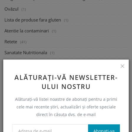
Ovăzul
(1)
Lista de produse fara gluten
(1)
Atentie la contaminari
(1)
Retete
(41)
Sanatate Nutritionala
(1)
Sanatate Psihologica
(1)
Mananca la Restaurant
(1)
ALĂTURAȚI-VĂ NEWSLETTER-
ULUI NOSTRU
Calatoreste
(1)
Ajutor financiar Guvernamental
(1)
Alăturați-vă listei noastre de abonați pentru a primi
cele mai recente știri, actualizări și oferte speciale
Semnalați un produs sau restaurant non-conform
(0)
direct în căsuța dvs. de e-mail
Indrumare
(2)
Webinarii si informatii utile
(2)
Abonati-va