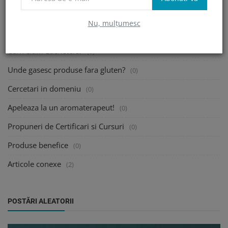
Caut un Nutritionist!
(0)
Nu, mulțumesc
Traiesc cu o persoana celiaca!
(0)
Cum citim Etichetele?
(0)
Unde gasesc produse fara gluten?
(0)
Cercetari in domeniu
(0)
Apeleaza la un aromaterapeut!
(0)
Propuneri de Certificari si Cursuri
(0)
Produse benefice
(0)
Articole conexe
(2)
POSTĂRI ALEATORII