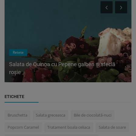
Retete
Salata de Quinoa cu Pepene galben și sfeclă
roșie
ETICHETE
Bruschetta
Salata greceasca
Bile de ciocolată-nuci
Popcorn Caramel
Tratament boala celiaca
Salata de soare