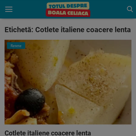
Etichetă: Cotlete italiene coacere lenta
Acasă
Retete
Boala celiaca
Consultație
Programează o Consultatie
gratuită
Trăiește fără Gluten
Indrumare
Produse benefice
Cotlete italiene coacere lenta