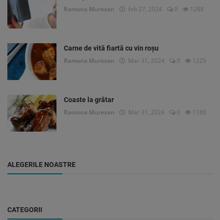
Ramona Muresan
feb 27, 2024
0
1288
Carne de vită fiartă cu vin roșu
Ramona Muresan
Mar 31, 2024
0
1225
Coaste la grătar
Ramona Muresan
Mar 31, 2024
0
1186
ALEGERILE NOASTRE
CATEGORII