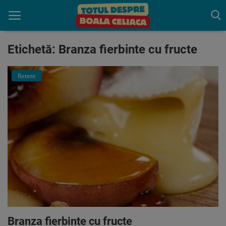
Etichetă: Branza fierbinte cu fructe
Acasă
Retete
Boala celiaca
Consultație
Programează o Consultatie
gratuită
Trăiește fără Gluten
Indrumare
Produse benefice
Branza fierbinte cu fructe