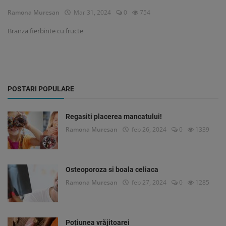
Ramona Muresan
Mar 31, 2024
0
754
Branza fierbinte cu fructe
POSTARI POPULARE
Regasiti placerea mancatului!
Ramona Muresan
feb 26, 2024
0
1339
Osteoporoza si boala celiaca
Ramona Muresan
feb 27, 2024
0
1285
Poțiunea vrăjitoarei