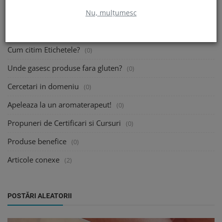
Nu, mulțumesc
Caut un Nutritionist!
(0)
Traiesc cu o persoana celiaca!
(0)
Cum citim Etichetele?
(0)
Unde gasesc produse fara gluten?
(0)
Cercetari in domeniu
(0)
Apeleaza la un aromaterapeut!
(0)
Propuneri de Certificari si Cursuri
(0)
Produse benefice
(0)
Articole conexe
(2)
POSTĂRI ALEATORII