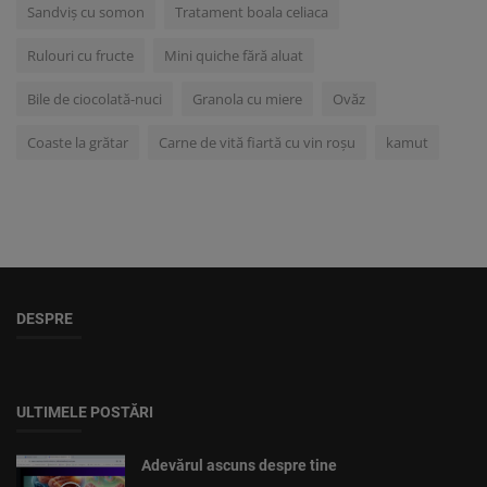
Sandviș cu somon
Tratament boala celiaca
Rulouri cu fructe
Mini quiche fără aluat
Bile de ciocolată-nuci
Granola cu miere
Ovăz
Coaste la grătar
Carne de vită fiartă cu vin roșu
kamut
DESPRE
ULTIMELE POSTĂRI
Adevărul ascuns despre tine