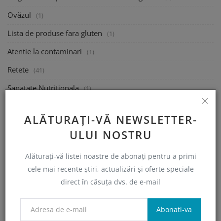
Ovăzul
(1)
Lista de produse fara gluten
(1)
Atentie la contaminari
(1)
Retete
(41)
Sanatate Nutritionala
(1)
Sanatate Psihologica
(1)
ALĂTURAȚI-VĂ NEWSLETTER-
Mananca la Restaurant
(1)
ULUI NOSTRU
Calatoreste
(1)
Alăturați-vă listei noastre de abonați pentru a primi
Ajutor financiar Guvernamental
(1)
cele mai recente știri, actualizări și oferte speciale
Semnalați un produs sau restaurant non-conform
(0)
direct în căsuța dvs. de e-mail
Indrumare
(2)
Abonati-va
Webinarii si informatii utile
(2)