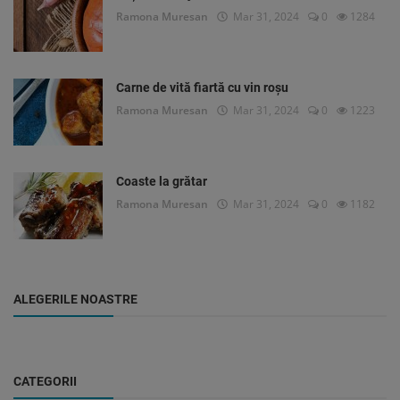
Ramona Muresan
Mar 31, 2024
0
1284
Carne de vită fiartă cu vin roșu
Ramona Muresan
Mar 31, 2024
0
1223
Coaste la grătar
Ramona Muresan
Mar 31, 2024
0
1182
ALEGERILE NOASTRE
CATEGORII